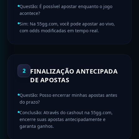
Questão: É possível apostar enquanto o jogo
acontece?
Sim: Na 55gg.com, você pode apostar ao vivo,
com odds modificadas em tempo real.
FINALIZAÇÃO ANTECIPADA
2
DE APOSTAS
Questão: Posso encerrar minhas apostas antes
do prazo?
Conclusão: Através do cashout na 55gg.com,
encerre suas apostas antecipadamente e
garanta ganhos.