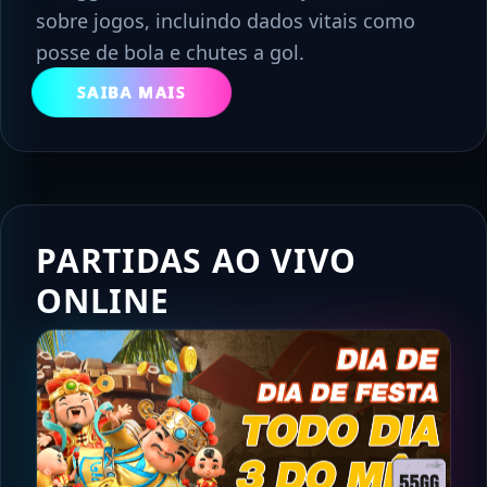
sobre jogos, incluindo dados vitais como
posse de bola e chutes a gol.
SAIBA MAIS
PARTIDAS AO VIVO
ONLINE