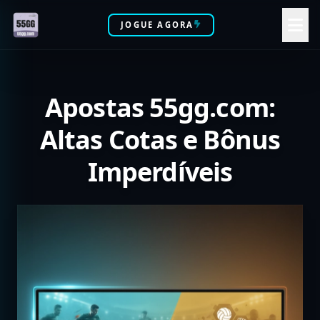
JOGUE AGORA
Apostas 55gg.com:
Altas Cotas e Bônus
Imperdíveis