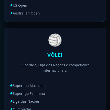
US Open
Australian Open
🏐
VÔLEI
Superliga, Liga das Nações e competições
internacionais.
Superliga Masculina
Superliga Feminina
Liga das Nações
Olimpíadas