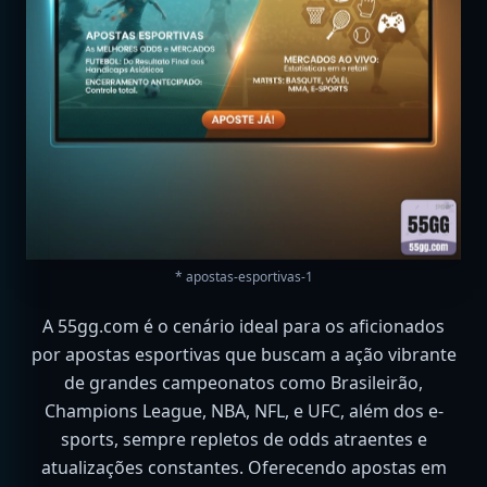
* apostas-esportivas-1
A 55gg.com é o cenário ideal para os aficionados
por apostas esportivas que buscam a ação vibrante
de grandes campeonatos como Brasileirão,
Champions League, NBA, NFL, e UFC, além dos e-
sports, sempre repletos de odds atraentes e
atualizações constantes. Oferecendo apostas em