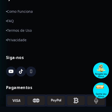
Como Funciona
FAQ
Termos de Uso
Privacidade
Siga-nos
Resgate seu
bônus
Pagamentos
Ganhe seu
bônus