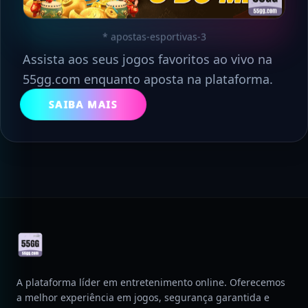
* apostas-esportivas-3
Assista aos seus jogos favoritos ao vivo na
55gg.com enquanto aposta na plataforma.
SAIBA MAIS
A plataforma líder em entretenimento online. Oferecemos
a melhor experiência em jogos, segurança garantida e