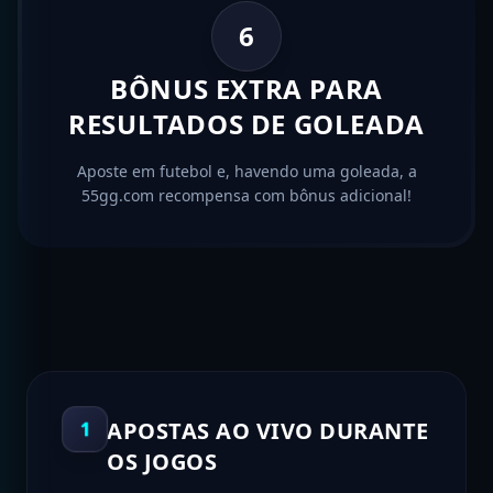
6
BÔNUS EXTRA PARA
RESULTADOS DE GOLEADA
Aposte em futebol e, havendo uma goleada, a
55gg.com recompensa com bônus adicional!
APOSTAS AO VIVO DURANTE
1
OS JOGOS