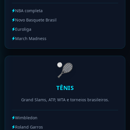
NBA completa
Novo Basquete Brasil
Euroliga
March Madness
🎾
TÊNIS
Grand Slams, ATP, WTA e torneios brasileiros.
Wimbledon
Roland Garros