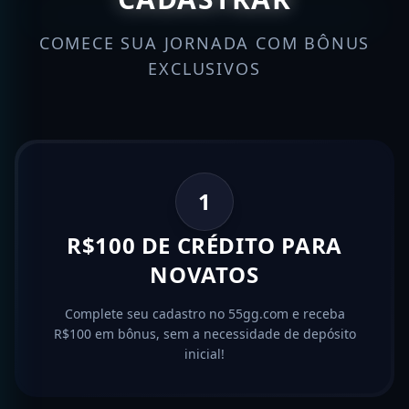
COMECE SUA JORNADA COM BÔNUS
EXCLUSIVOS
1
R$100 DE CRÉDITO PARA
NOVATOS
Complete seu cadastro no 55gg.com e receba
R$100 em bônus, sem a necessidade de depósito
inicial!