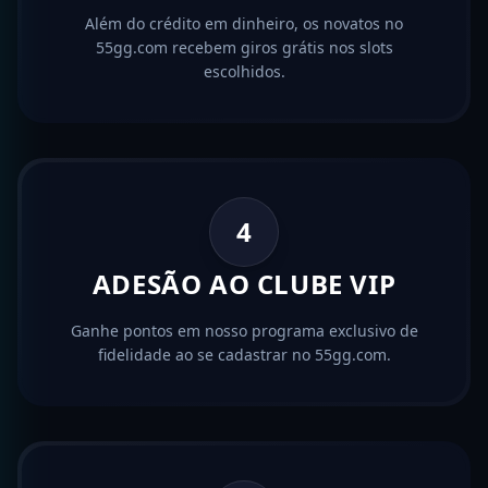
Além do crédito em dinheiro, os novatos no
55gg.com recebem giros grátis nos slots
escolhidos.
4
ADESÃO AO CLUBE VIP
Ganhe pontos em nosso programa exclusivo de
fidelidade ao se cadastrar no 55gg.com.