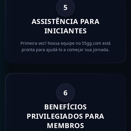
5
ASSISTÊNCIA PARA
INICIANTES
Primeira vez? Nossa equipe no 55gg.com está
pronta para ajudá-lo a começar sua jornada.
6
BENEFÍCIOS
PRIVILEGIADOS PARA
MEMBROS