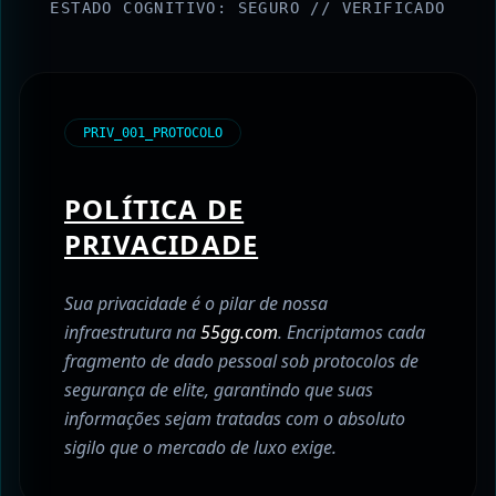
ESTADO COGNITIVO: SEGURO // VERIFICADO
PRIV_001_PROTOCOLO
POLÍTICA DE
PRIVACIDADE
Sua privacidade é o pilar de nossa
infraestrutura na
55gg.com
. Encriptamos cada
fragmento de dado pessoal sob protocolos de
segurança de elite, garantindo que suas
informações sejam tratadas com o absoluto
sigilo que o mercado de luxo exige.