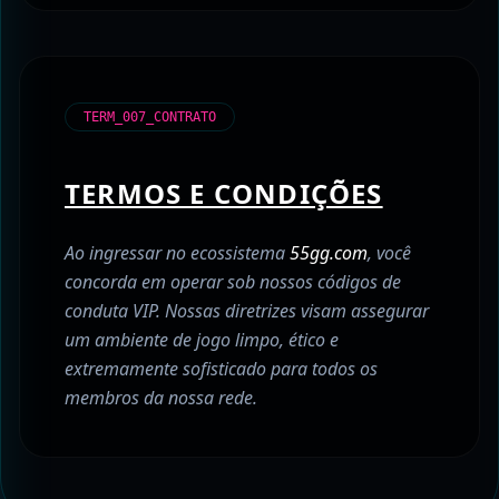
TERM_007_CONTRATO
TERMOS E CONDIÇÕES
Ao ingressar no ecossistema
55gg.com
, você
concorda em operar sob nossos códigos de
conduta VIP. Nossas diretrizes visam assegurar
um ambiente de jogo limpo, ético e
extremamente sofisticado para todos os
membros da nossa rede.