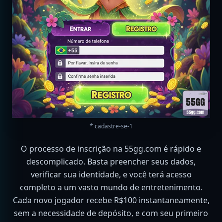
* cadastre-se-1
O processo de inscrição na 55gg.com é rápido e
descomplicado. Basta preencher seus dados,
verificar sua identidade, e você terá acesso
completo a um vasto mundo de entretenimento.
Cada novo jogador recebe R$100 instantaneamente,
sem a necessidade de depósito, e com seu primeiro