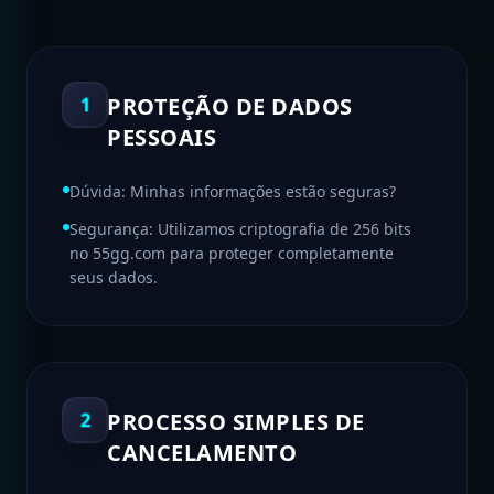
PROTEÇÃO DE DADOS
1
PESSOAIS
Dúvida: Minhas informações estão seguras?
Segurança: Utilizamos criptografia de 256 bits
no 55gg.com para proteger completamente
seus dados.
PROCESSO SIMPLES DE
2
CANCELAMENTO