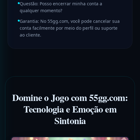
Questão: Posso encerrar minha conta a
qualquer momento?
Garantia: No 55gg.com, você pode cancelar sua
conta facilmente por meio do perfil ou suporte
ao cliente.
Domine o Jogo com 55gg.com:
Tecnologia e Emoção em
Sintonia