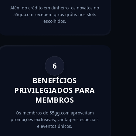
Além do crédito em dinheiro, os novatos no
55gg.com recebem giros grátis nos slots
escolhidos.
6
BENEFÍCIOS
PRIVILEGIADOS PARA
MEMBROS
Os membros do 55gg.com aproveitam
promoções exclusivas, vantagens especiais
e eventos únicos.