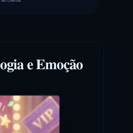
 ao cliente.
logia e Emoção