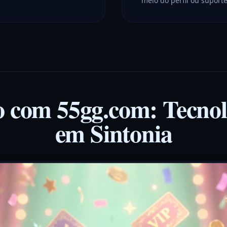
meio do perfil ou suporte
 com 55gg.com: Tecno
em Sintonia