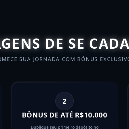
GENS DE SE CAD
OMECE SUA JORNADA COM BÔNUS EXCLUSIV
2
BÔNUS DE ATÉ R$10.000
Duplique seu primeiro depósito no