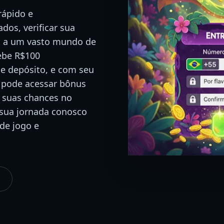
rápido e
dos, verificar sua
to a um vasto mundo de
ebe R$100
e depósito, e com seu
m pode acessar bônus
 suas chances no
e sua jornada conosco
 de jogo e