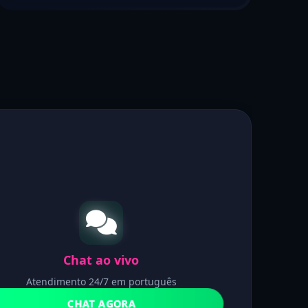
Chat ao vivo
Atendimento 24/7 em português
CHAT AGORA