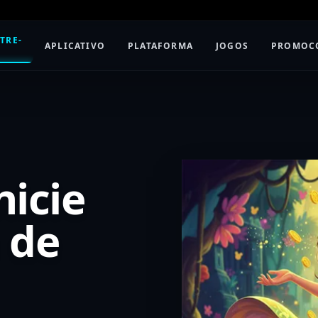
TRE-
APLICATIVO
PLATAFORMA
JOGOS
PROMOC
nicie
 de