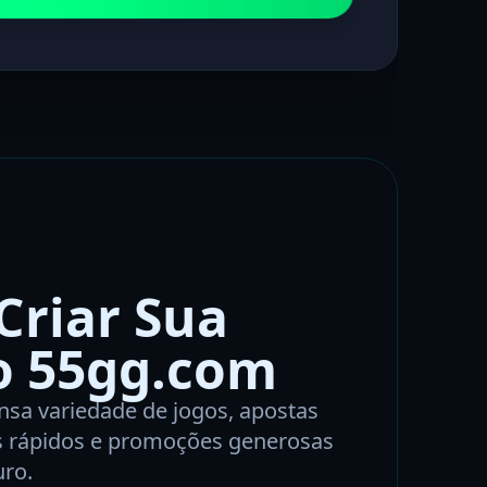
Criar Sua
o 55gg.com
nsa variedade de jogos, apostas
s rápidos e promoções generosas
ro.