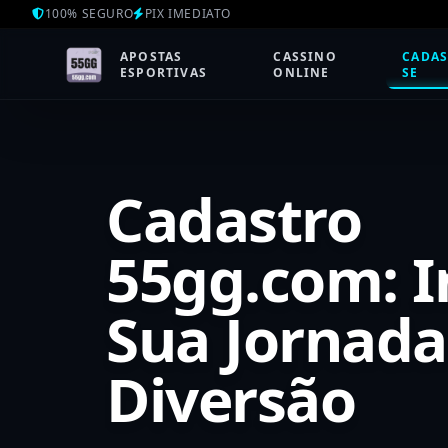
100% SEGURO
PIX IMEDIATO
APOSTAS
CASSINO
CADAS
ESPORTIVAS
ONLINE
SE
Cadastro
55gg.com: I
Sua Jornada
Diversão